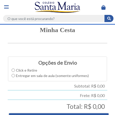
Minha Cesta
Olá
Visitante
Meu cadastro
CATEGORIAS
Meus pedidos
AVENTAL
Opções de Envio
BERMUDAS
Click e Retire
Entregar em sala de aula (somente uniformes)
BLUSÕES
Subtotal: R$ 0,00
CALÇAS
Frete: R$ 0,00
CAMISETAS
Total: R$ 0,00
CURSO LIVRE