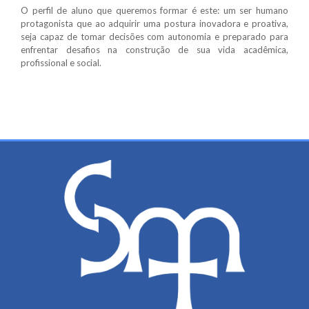
O perfil de aluno que queremos formar é este: um ser humano
MALHARIA
protagonista que ao adquirir uma postura inovadora e proativa,
seja capaz de tomar decisões com autonomia e preparado para
enfrentar desafios na construção de sua vida acadêmica,
MEIA
profissional e social.
SAIA - CALÇÃO PARA SAIA - SHORT SAIA