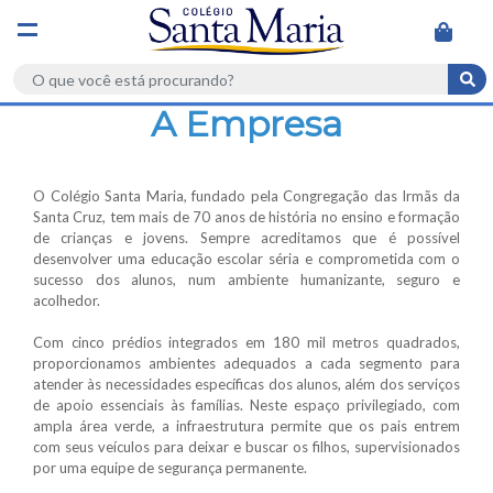
home ->
A Empresa
A Empresa
Olá
Visitante
Meu cadastro
CATEGORIAS
O Colégio Santa Maria, fundado pela Congregação das Irmãs da
Meus pedidos
Santa Cruz, tem mais de 70 anos de história no ensino e formação
AVENTAL
de crianças e jovens. Sempre acreditamos que é possível
desenvolver uma educação escolar séria e comprometida com o
BERMUDAS
sucesso dos alunos, num ambiente humanizante, seguro e
acolhedor.
BLUSÕES
Com cinco prédios integrados em 180 mil metros quadrados,
proporcionamos ambientes adequados a cada segmento para
CALÇAS
atender às necessidades específicas dos alunos, além dos serviços
de apoio essenciais às famílias. Neste espaço privilegiado, com
ampla área verde, a infraestrutura permite que os pais entrem
CAMISETAS
com seus veículos para deixar e buscar os filhos, supervisionados
por uma equipe de segurança permanente.
CURSO LIVRE